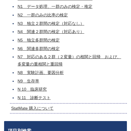
N1 データ処理、一群のみの検定・推定
N2 一群のみの比率の検定
N3 独立２群間の検定（対応なし）
N4 関連２群間の検定（対応あり）
N5 独立多群間の検定
N6 関連多群間の検定
N7 対応のある２群（２変量）の相関と回帰 および、
多変量の重相関と重回帰
N8 実験計画、要因分析
N9 生存率
N 10 臨床研究
N 11 診断テスト
StatMate 購入について
項目別検索