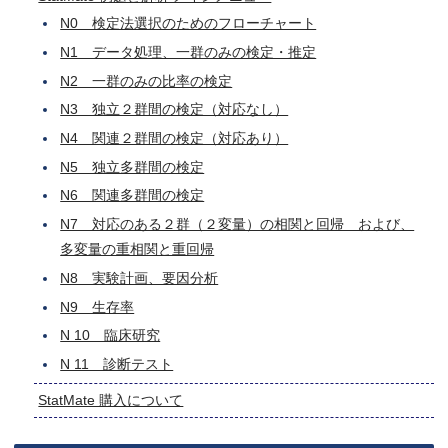
N0 検定法選択のためのフローチャート
N1 データ処理、一群のみの検定・推定
N2 一群のみの比率の検定
N3 独立２群間の検定（対応なし）
N4 関連２群間の検定（対応あり）
N5 独立多群間の検定
N6 関連多群間の検定
N7 対応のある２群（２変量）の相関と回帰 および、
多変量の重相関と重回帰
N8 実験計画、要因分析
N9 生存率
N 10 臨床研究
N 11 診断テスト
StatMate 購入について